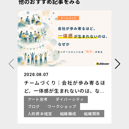
他のおすすめ記事をみる
2026.08.07
チームづくり｜会社が歩み寄るほ
ど、一体感が生まれないのは、なぜ
か ─ エンゲージメントには「向
アート思考
ダイバーシティ
き」がある
ブログ
ワークショップ
人的資本経営
組織醸成
組織開発