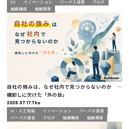
DX
イノベーション
パーパス浸透
ブログ
組織醸成
組織開発
自社の強みは、なぜ社内で見つからないのか ─
棚卸しに欠けた「外の目」
2026.07.17.Thu
AI・人工知能
イノベーション
パーパス浸透
パーパス経営
ブログ
組織醸成
組織開発