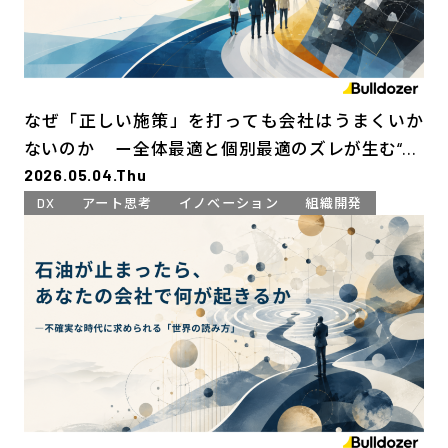
なぜ「正しい施策」を打っても会社はうまくいか
ないのか ー全体最適と個別最適のズレが生む“DX
2026.05.04.Thu
疲れ”の正体
DX
アート思考
イノベーション
組織開発