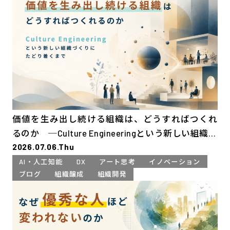
価値を生み出し続ける組織は、どうすればつくれ
るのか ─Culture Engineeringという新しい組織づ
2026.07.06.Thu
くりにたどり着くまで
AI・人工知能
DX
アート思考
イノベーション
ブログ
組織醸成
組織開発