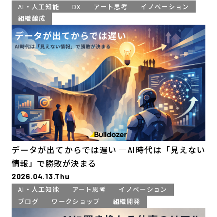
AI・人工知能
DX
アート思考
イノベーション
組織醸成
データが出てからでは遅い ―AI時代は「見えない
情報」で勝敗が決まる
2026.04.13.Thu
AI・人工知能
アート思考
イノベーション
ブログ
ワークショップ
組織開発