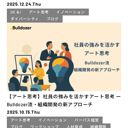
2025.12.24.Thu
レット誕生の裏側
DE＆I
アート思考
イノベーション
ダイバーシティ
ブログ
【アート思考】社員の強みを活かすアート思考 ー
Bulldozer流・組織開発の新アプローチ
2025.10.15.Thu
アート思考
イノベーション
パーパス経営
ブログ
ワークショップ
人材育成
組織開発