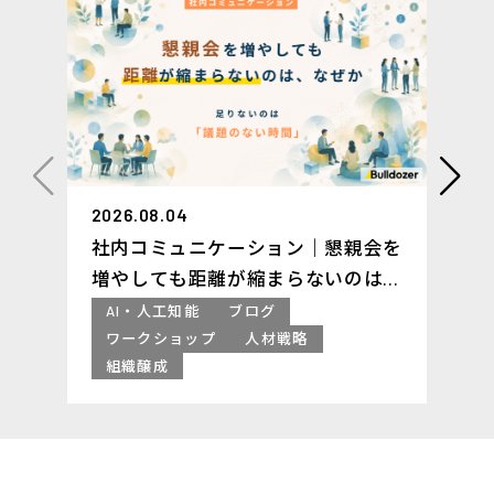
2026.08.04
社内コミュニケーション｜懇親会を
増やしても距離が縮まらないのは、
なぜか ─足りないのは「議題のな
AI・人工知能
ブログ
い時間」
ワークショップ
人材戦略
組織醸成