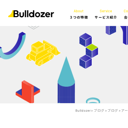
About
Service
C
３つの特徴
サービス紹介
会
Bulldozer
>
ブログ
>
ブログ
>
ア