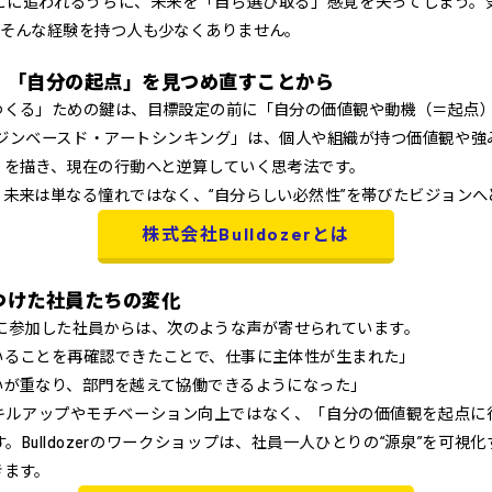
とに追われるうちに、未来を「自ら選び取る」感覚を失ってしまう。
。そんな経験を持つ人も少なくありません。
、「自分の起点」を見つめ直すことから
つくる」ための鍵は、目標設定の前に「自分の価値観や動機（＝起点
る「オリジンベースド・アートシンキング」は、個人や組織が持つ価値観や
」を描き、現在の行動へと逆算していく思考法です。
未来は単なる憧れではなく、“自分らしい必然性”を帯びたビジョンへ
株式会社Bulldozerとは
つけた社員たちの変化
ョップに参加した社員からは、次のような声が寄せられています。
いることを再確認できたことで、仕事に主体性が生まれた」
いが重なり、部門を越えて協働できるようになった」
キルアップやモチベーション向上ではなく、「自分の価値観を起点に
。Bulldozerのワークショップは、社員一人ひとりの“源泉”を可視
きます。