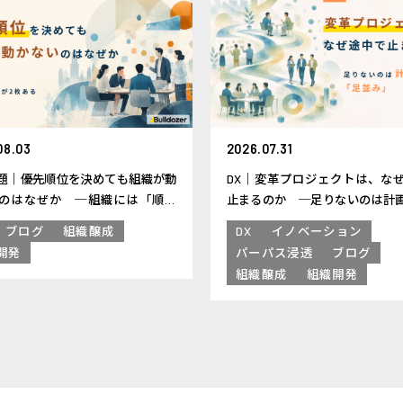
08.03
2026.07.31
題｜優先順位を決めても組織が動
DX｜変革プロジェクトは、な
のはなぜか ─組織には「順位
止まるのか ─足りないのは計
2枚ある
く「足並み」
ブログ
組織醸成
DX
イノベーション
開発
パーパス浸透
ブログ
組織醸成
組織開発