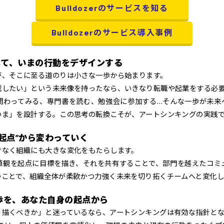
Bulldozerのサービスを知る
Bulldozerのサービス導入事例
して、いまの行動をデザインする
が、そこに至る道のりは小さな一歩から始まります。
戦したい」という未来像を持ったなら、いきなり転職や起業をする必
関わってみる、専門書を読む、勉強会に参加する…そんな一歩が未来
いま」を設計する。この思考の転換こそが、アートシンキングの実践
起点”から変わっていく
でなく組織にも大きな変化をもたらします。
値観を起点に目標を描き、それを共有することで、部門を越えたコミ
つことで、組織全体が柔軟かつ力強く未来を切り拓くチームへと変化し
歩を、あなた自身の起点から
う描くべきか」と迷っているなら、アートシンキングは有効な指針と