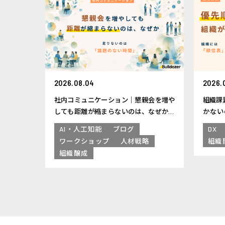
2026.08.04
2026.
社内コミュニケーション｜懇親会を増や
組織課
しても距離が縮まらないのは、なぜか
かない
─足りないのは「議題のない時間」
表」が
AI・人工知能
ブログ
DX
ワークショップ
人材戦略
組織
組織醸成