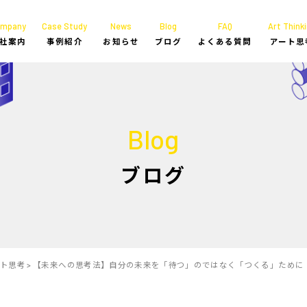
ompany
Case Study
News
Blog
FAQ
Art Thinki
社案内
事例紹介
お知らせ
ブログ
よくある質問
アート思
Blog
ブログ
ート思考
>
【未来への思考法】自分の未来を「待つ」のではなく「つくる」ために