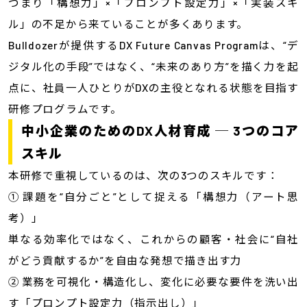
つまり「構想力」×「プロンプト設定力」×「実装スキ
ル」の不足から来ていることが多くあります。
Bulldozerが提供するDX Future Canvas Programは、“デ
ジタル化の手段”ではなく、“未来のあり方”を描く力を起
点に、社員一人ひとりがDXの主役となれる状態を目指す
研修プログラムです。
中小企業のためのDX人材育成 ─ 3つのコア
スキル
本研修で重視しているのは、次の3つのスキルです：
① 課題を“自分ごと”として捉える「構想力（アート思
考）」
単なる効率化ではなく、これからの顧客・社会に“自社
がどう貢献するか”を自由な発想で描き出す力
② 業務を可視化・構造化し、変化に必要な要件を洗い出
す「プロンプト設定力（指示出し）」