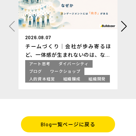
2026.08.07
チームづくり｜会社が歩み寄るほ
ど、一体感が生まれないのは、なぜ
か ─ エンゲージメントには「向
アート思考
ダイバーシティ
き」がある
ブログ
ワークショップ
人的資本経営
組織醸成
組織開発
Blog一覧ページに戻る