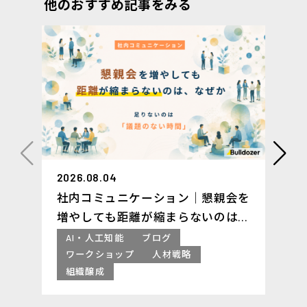
他のおすすめ記事をみる
2026.08.04
社内コミュニケーション｜懇親会を
増やしても距離が縮まらないのは、
なぜか ─足りないのは「議題のな
AI・人工知能
ブログ
い時間」
ワークショップ
人材戦略
組織醸成