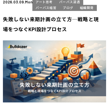
2026.03.09.Mon
アート思考
パーパス浸透
パーパス経営
ブログ
組織開発
失敗しない来期計画の立て方─戦略と現
場をつなぐKPI設計プロセス