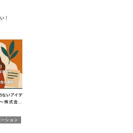
い！
のないアイデ
〜株式会社
側
ベーション