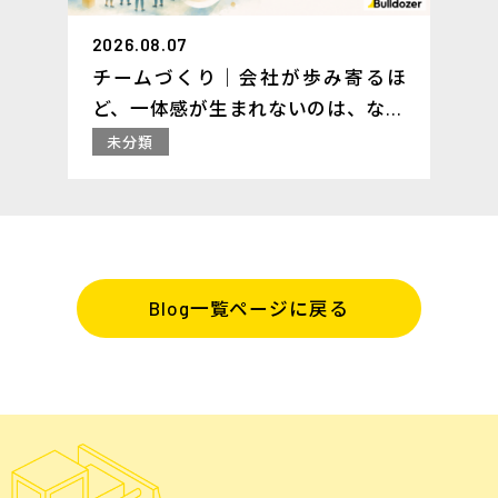
2026.08.07
チームづくり｜会社が歩み寄るほ
ど、一体感が生まれないのは、なぜ
か ─ エンゲージメントには「向
未分類
き」がある
Blog一覧ページに戻る