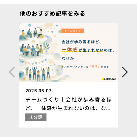
他のおすすめ記事をみる
2026.08.07
チームづくり｜会社が歩み寄るほ
ど、一体感が生まれないのは、なぜ
か ─ エンゲージメントには「向
未分類
き」がある