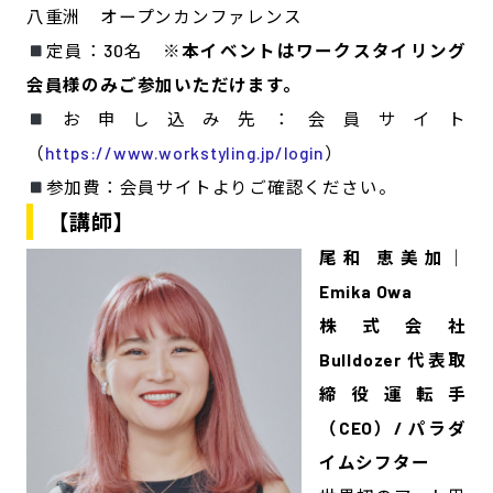
八重洲 オープンカンファレンス
定員：30名
※本イベントはワークスタイリング
会員様のみご参加いただけます。
お申し込み先：会員サイト
（
https://www.workstyling.jp/login
）
参加費：会員サイトよりご確認ください。
【講師】
尾和 恵美加｜
Emika Owa
株式会社
Bulldozer 代表取
締役運転手
（CEO）/ パラダ
イムシフター