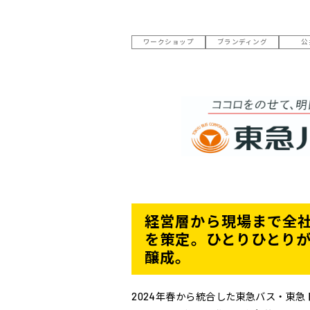
ワークショップ
ブランディング
公
経営層から現場まで全
を策定。ひとりひとり
醸成。
2024年春から統合した東急バス・東