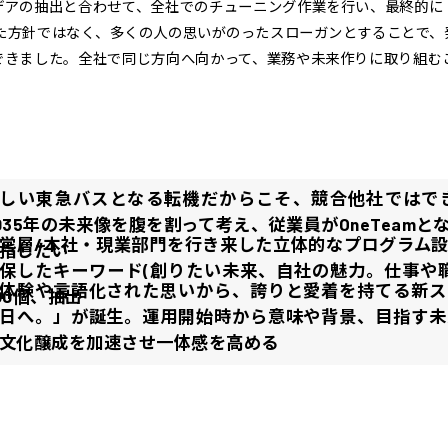
デアの抽出と合わせて、全社でのチューニング作業を行い、最終的に
れた方針ではなく、多くの人の思いがのったスローガンとすることで、
できました。全社で同じ方向へ向かって、業務や未来作りに取り組む
しい東急バスとなる転機だからこそ、競合他社ではで
035年の未来像を腹を割って考え、従業員がOneTeam
営層/本社・現業部門を行き来した立体的なプログラム
指したい
保したキーワード(創りたい未来、自社の魅力。仕事や
体験や言語化された思いから、誇りと愛着を持てる新ス
00個、抽出
日へ。」が誕生。運用開始時から意味や背景、目指す未
文化醸成を加速させ一体感を高める