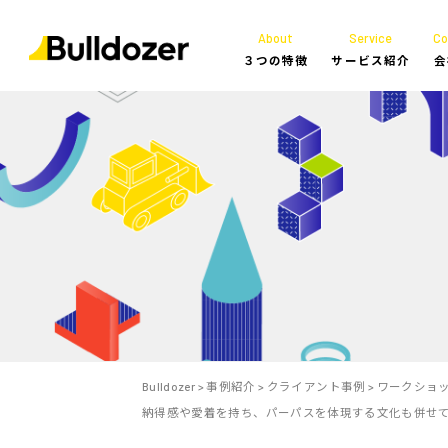
About
Service
C
３つの特徴
サービス紹介
会
Bulldozer
>
事例紹介
>
クライアント事例
>
ワークショ
納得感や愛着を持ち、パーパスを体現する文化も併せ