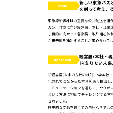
新しい東急バス
Issue
を割って考え、従
東急線沿線地域の重要な公共輸送を担
ガン）作成に向け経営層、本社・現業部
じ目的に向かって各業務に取り組む体
た未来像を抽出することが求められま
経営層/本社・
Approach
ド(創りたい未来
①経営層(未来の方針の検討)→②本社
化されてこなかった本音を深く抽出し
コミュニケーションを通じて、やりが
という方法に初めてチャレンジする方
されました。
歴史的な文脈を通じての自社ならではの