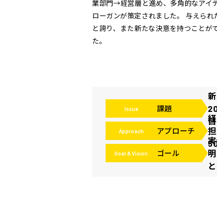
業部門→経営層と進め、多角的なアイ
ローガンが策定されました。 与えら
と誇り、また新たな決意を持つことが
た。
新
2
課題
Issue
経
目
担
アプローチ
Approach
実
5
明
ゴール
Goal & Vision
と