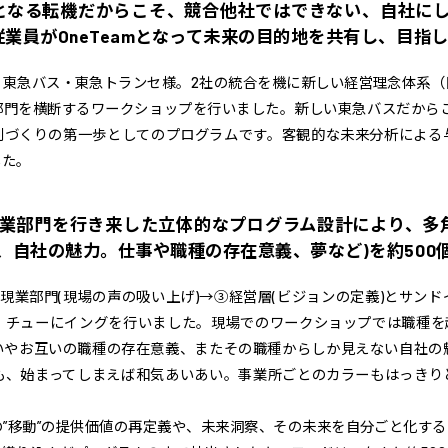
となる転機だからこそ、競合他社ではできない、自社にし
業員がOneTeamとなって未来の目的地を共有し、目指
う東急バス・東急トランセ様。2社の統合を機に新しい経営理念体系（
門を横断するワークショップを行いました。新しい東急バスだからこ
制づくりの第一歩としてのプログラムです。客観的な未来分析による
した。
現業部門を行き来した立体的なプログラム設計により、多
、自社の魅力。仕事や職種の存在意義、夢など)を約500
・現業部門(現場の声の吸い上げ)→③経営層(ビジョンの定義)とサン
、チューにイングを行いました。現場でのワークショップでは職種を
いやお互いの職種の存在意義、またその職種からしか見えない自社の
も、始まってしまえば和気あいあい。事業所ごとのカラーもはっきり
”移動”の提供価値の再定義や、未来洞察、その未来を自分ごと化す