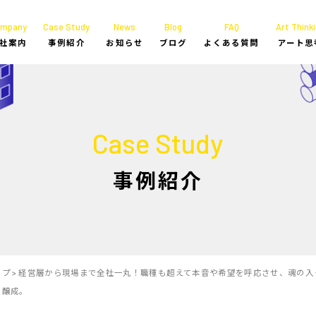
ompany
Case Study
News
Blog
FAQ
Art Thinki
社案内
事例紹介
お知らせ
ブログ
よくある質問
アート思
Case Study
事例紹介
ップ
>
経営層から現場まで全社一丸！職種も超えて本音や希望を呼応させ、魂の入
て醸成。