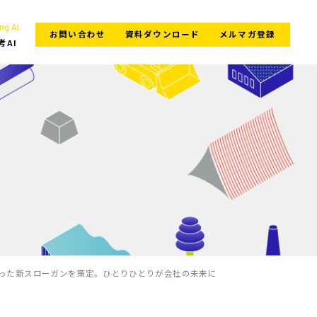
ng AI
お問い合わせ
資料ダウンロード
メルマガ登録
考AI
った新スローガンを策定。ひとりひとりが会社の未来に