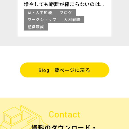
増やしても距離が縮まらないのは、
なぜか ─足りないのは「議題のな
AI・人工知能
ブログ
い時間」
ワークショップ
人材戦略
組織醸成
Blog一覧ページに戻る
Contact
資料のダウンロード・